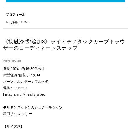
プロフィール
身長：162cm
《接触冷感/追加3》ライトチノタックカーブトラウ
ザーのコーディネートスナップ
2026.05.30
身長:162cm/年齢:30代後半
体型:細身/普段サイズ:M
パーソナルカラー：ブルベ冬
骨格：ウェーブ
Instagram：@_sally_slbec
◆リネンコットンカシュクールシャツ
着用サイズ:フリー
【サイズ感】