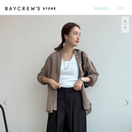
WOMEN
MEN
1
カ
7
Prev