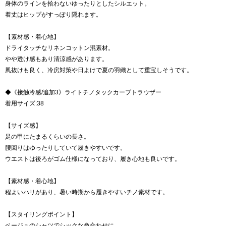
身体のラインを拾わないゆったりとしたシルエット。
着丈はヒップがすっぽり隠れます。
【素材感・着心地】
ドライタッチなリネンコットン混素材。
やや透け感もあり清涼感があります。
風抜けも良く、冷房対策や日よけで夏の羽織として重宝しそうです。
◆《接触冷感/追加3》ライトチノタックカーブトラウザー
着用サイズ:38
【サイズ感】
足の甲にたまるくらいの長さ。
腰回りはゆったりしていて履きやすいです。
ウエストは後ろがゴム仕様になっており、履き心地も良いです。
【素材感・着心地】
程よいハリがあり、暑い時期から履きやすいチノ素材です。
【スタイリングポイント】
ベージュのシャツでシックな色合わせに。