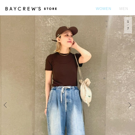
WOMEN
MEN
1
カ
7
Prev