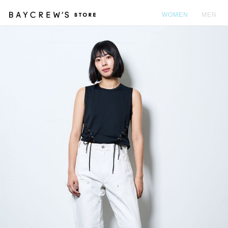
WOMEN
MEN
カ