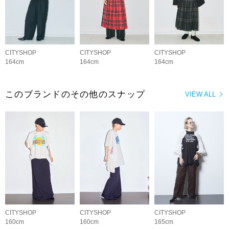
CITYSHOP
CITYSHOP
CITYSHOP
164cm
164cm
164cm
このブランドのその他のスナップ
VIEW ALL
CITYSHOP
CITYSHOP
CITYSHOP
160cm
160cm
165cm