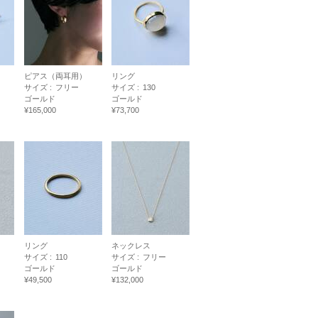
ピアス（両耳用）
リング
サイズ :
フリー
サイズ :
130
ゴールド
ゴールド
¥165,000
¥73,700
リング
ネックレス
サイズ :
110
サイズ :
フリー
ゴールド
ゴールド
¥49,500
¥132,000