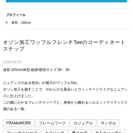
プロフィール
身長：165cm
オゾン加工ワッフルフレンチTeeのコーディネート
スナップ
2026.06.04
身長:165cm/体型:細身/普段サイズ:36・38
ニュアンスのある色合いが魅力のワッフルTee。
オゾン加工を施すことで、やわらかな風合いとヴィンテージライクなニュアン
スに仕上げました。
二の腕にかかるフレンチスリーブと、身体から離れるシルエットでリラックス
感のある一枚。
FRAMeWORK
フレームワーク
カジュアル
サンダル
フレンチスリーブ
カゴバッグ
夏コーデ
大人カジュアル