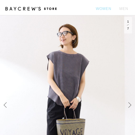
WOMEN
MEN
1
カ
7
Prev