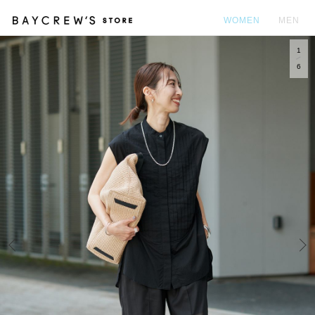
WOMEN
MEN
1
カ
6
Prev