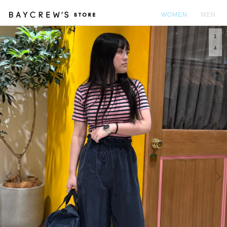
WOMEN
MEN
1
カ
4
Prev