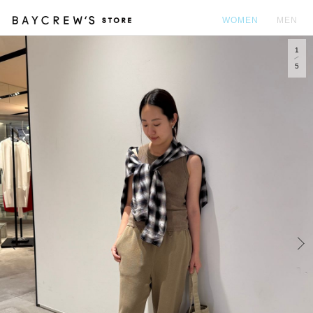
WOMEN
MEN
1
カ
5
Prev