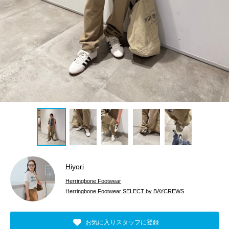
Hiyori
Herringbone Footwear
Herringbone Footwear SELECT by BAYCREWS
お気に入りスタッフに登録