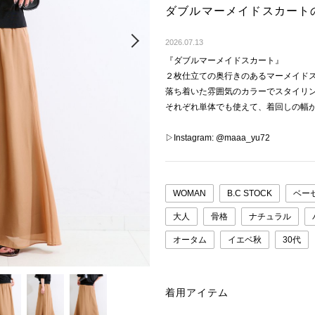
ダブルマーメイドスカート
Next
2026.07.13
『ダブルマーメイドスカート』
２枚仕立ての奥行きのあるマーメイド
落ち着いた雰囲気のカラーでスタイリ
それぞれ単体でも使えて、着回しの幅
▷Instagram: @maaa_yu72
WOMAN
B.C STOCK
ベー
大人
骨格
ナチュラル
オータム
イエベ秋
30代
着用アイテム