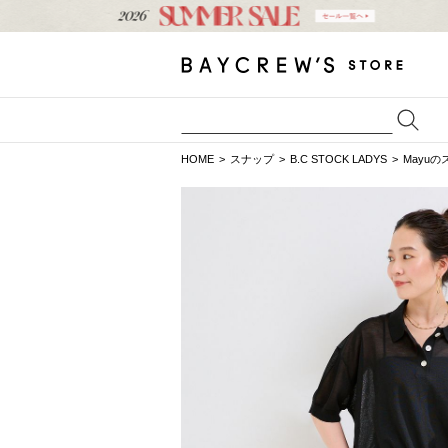
HOME
スナップ
B.C STOCK LADYS
Mayu