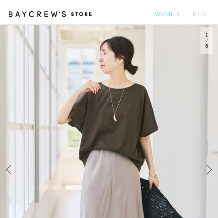
WOMEN
MEN
1
カ
6
Prev