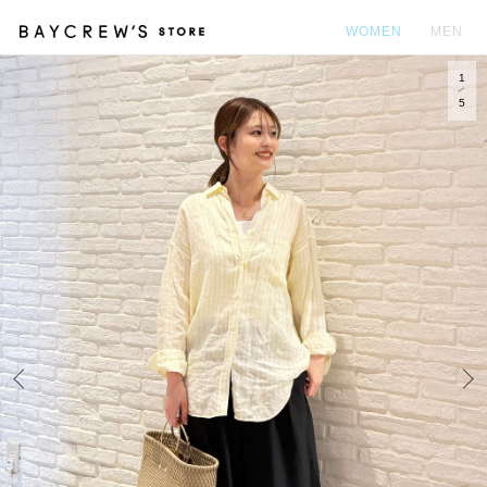
WOMEN
MEN
1
カ
5
Prev