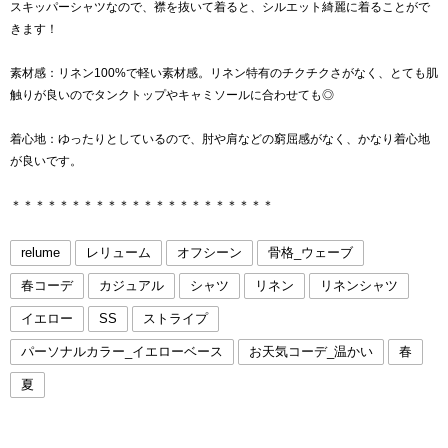
スキッパーシャツなので、襟を抜いて着ると、シルエット綺麗に着ることがで
きます！
素材感：リネン100%で軽い素材感。リネン特有のチクチクさがなく、とても肌
触りが良いのでタンクトップやキャミソールに合わせても◎
着心地：ゆったりとしているので、肘や肩などの窮屈感がなく、かなり着心地
が良いです。
＊＊＊＊＊＊＊＊＊＊＊＊＊＊＊＊＊＊＊＊＊＊
relume
レリューム
オフシーン
骨格_ウェーブ
春コーデ
カジュアル
シャツ
リネン
リネンシャツ
イエロー
SS
ストライプ
パーソナルカラー_イエローベース
お天気コーデ_温かい
春
夏