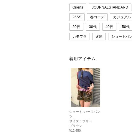
Oriens
JOURNALSTANDARD
26SS
春コーデ
カジュアル
20代
30代
40代
50代
カモフラ
迷彩
ショートパ
着用アイテム
ショート･ハーフパン
ツ
サイズ :
フリー
ブラウン
¥12,650