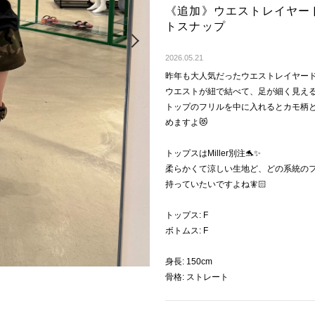
《追加》ウエストレイヤー
トスナップ
Next
2026.05.21
昨年も大人気だったウエストレイヤードシ
ウエストが紐で結べて、足が細く見える
トップのフリルを中に入れるとカモ柄と
めますよ😻
トップスはMiller別注🐬✨
柔らかくて涼しい生地ど、どの系統の
持っていたいですよね🧚🏻
トップス: F
ボトムス: F
身長: 150cm
骨格: ストレート