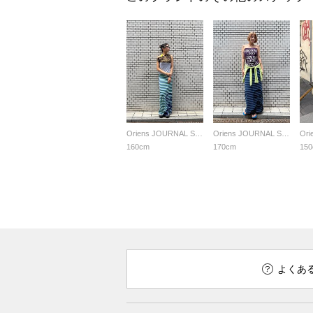
Oriens JOURNAL STANDARD LADYS
Oriens JOURNAL STANDARD LADYS
160cm
170cm
15
よくあ