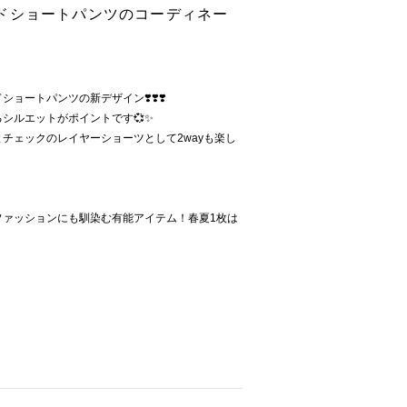
ドショートパンツのコーディネー
ョートパンツの新デザイン❣️❣️❣️
シルエットがポイントです💞✨
チェックのレイヤーショーツとして2wayも楽し
ファッションにも馴染む有能アイテム！春夏1枚は