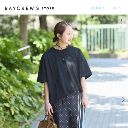
WOMEN
MEN
1
カ
8
Prev