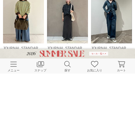
JOURNAL STANDARD LADYS
JOURNAL STANDARD LADYS
JOURNAL STANDARD LADYS
163cm
160cm
150cm
メニュー
スナップ
探す
お気に入り
カート
JOURNAL STANDARD LADYS
JOURNAL STANDARD LADYS
JOURNAL STANDARD LADYS
155cm
155cm
157cm