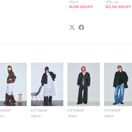
グレー
ブラック
¥6,006 30%OFF
¥22,330 30%OFF
TYSHOP
CITYSHOP
CITYSHOP
CITYSHOP
4cm
164cm
164cm
164cm