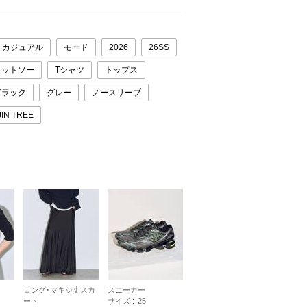
カジュアル
モード
2026
26SS
カットソー
Tシャツ
トップス
ブラック
グレー
ノースリーブ
JIN TREE
ロング･マキシ丈スカ
スニーカー
ート
サイズ :
25