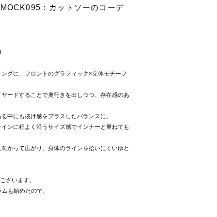
MP MOCK095：カットソーのコーデ
8
リングに、フロントのグラフィック×立体モチーフ
イヤードすることで奥行きを出しつつ、存在感のあ
ある中にも抜け感をプラスしたバランスに。
ラインに程よく沿うサイズ感でインナーと重ねても
に向かって広がり、身体のラインを拾いにくいゆと
うございます。
グラムも始めたので、