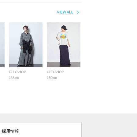
VIEW ALL
CITYSHOP
CITYSHOP
168cm
160cm
採用情報