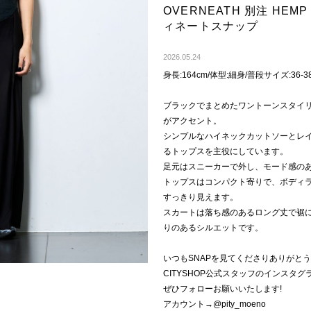
OVERNEATH 別注 HE
ィネートスナップ
2026.05.24
身長:164cm/体型:細身/普段サイズ:36-3
ブラックでまとめたワントーンスタイ
がアクセント。
シンプルなハイネックカットソーとレ
るトップスを主役にしています。
足元はスニーカーで外し、モード感の
トップスはコンパクト寄りで、ボディ
すっきり見えます。
スカートは落ち感のあるロング丈で裾
りのあるシルエットです。
いつもSNAPを見てくださりありがと
CITYSHOP公式スタッフのインスタ
ぜひフォローお願いいたします!
アカウント→@pity_moeno