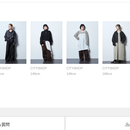
TYSHOP
CITYSHOP
CITYSHOP
CITYSHOP
0cm
149cm
149cm
168cm
る質問