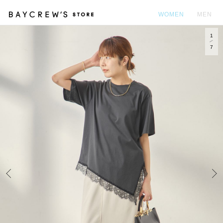
WOMEN
MEN
1
カ
7
Prev