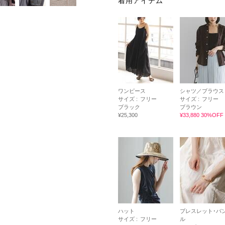
着用アイテム
ワンピース
シャツ／ブラウス
サイズ :
フリー
サイズ :
フリー
ブラック
ブラウン
¥25,300
¥33,880 30%OFF
ハット
ブレスレット･バ
サイズ :
フリー
ル