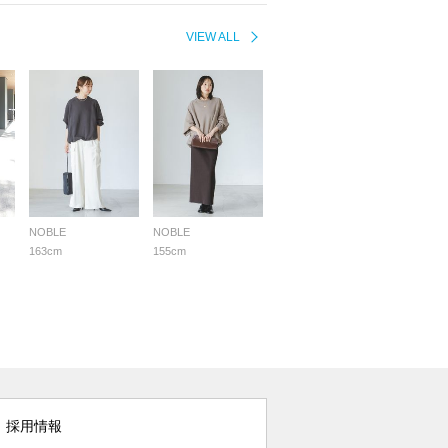
VIEW ALL
NOBLE
NOBLE
163cm
155cm
採用情報