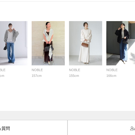
BLE
NOBLE
NOBLE
NOBLE
4cm
157cm
155cm
166cm
る質問