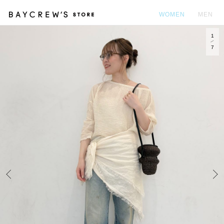
WOMEN
MEN
1
カ
7
Prev