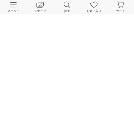
CUSTOMER SERVICE
メニュー
スナップ
探す
お気に入り
カート
よくある質問
ご利用ガイド
店舗検索
採用情報
お客様対応方針
利用規約
企業情報
個人情報保護方針
特定商取引法に基づく表記
FOLLOW US