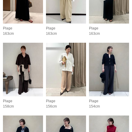
Plage
Plage
Plage
163cm
163cm
163cm
Plage
Plage
Plage
158cm
156cm
154cm