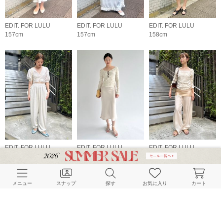
EDIT. FOR LULU
EDIT. FOR LULU
EDIT. FOR LULU
157cm
157cm
158cm
EDIT. FOR LULU
EDIT. FOR LULU
EDIT. FOR LULU
159cm
159cm
158cm
メニュー
スナップ
探す
お気に入り
カート