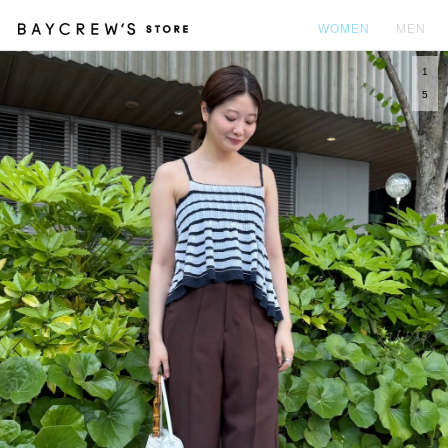
WOMEN
MEN
1
カ
5
Prev