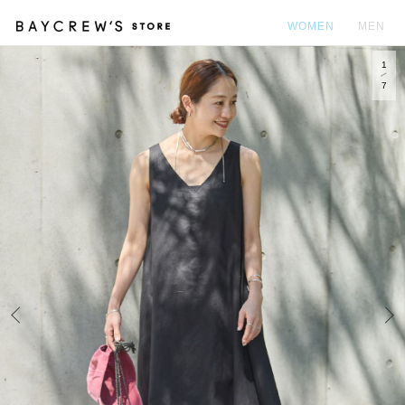
WOMEN
MEN
1
カ
7
Prev