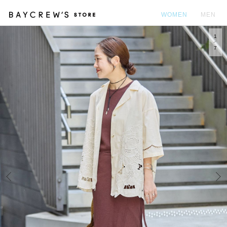
WOMEN
MEN
1
カ
7
Prev