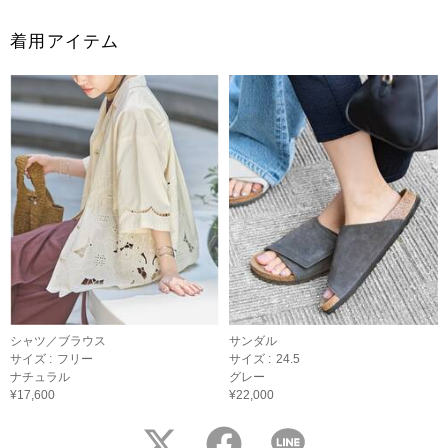
着用アイテム
シャツ／ブラウス
サンダル
サイズ :
フリー
サイズ :
24.5
ナチュラル
グレー
¥17,600
¥22,000
twitter
facebook
LINE