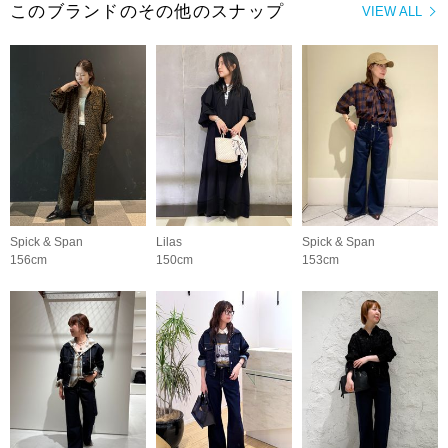
このブランドのその他のスナップ
VIEW ALL
Spick & Span
Lilas
Spick & Span
156cm
150cm
153cm