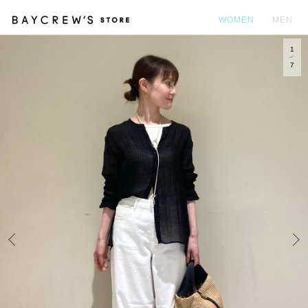
WOMEN
MEN
1
カ
7
Prev