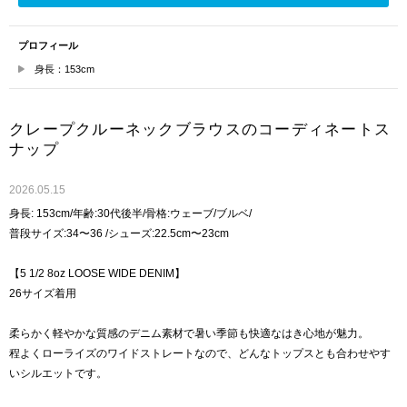
プロフィール
身長：153cm
クレープクルーネックブラウスのコーディネートス
ナップ
2026.05.15
身長: 153cm/年齢:30代後半/骨格:ウェーブ/ブルベ/
普段サイズ:34〜36 /シューズ:22.5cm〜23cm
【5 1/2 8oz LOOSE WIDE DENIM】
26サイズ着用
柔らかく軽やかな質感のデニム素材で暑い季節も快適なはき心地が魅力。
程よくローライズのワイドストレートなので、どんなトップスとも合わせやす
いシルエットです。