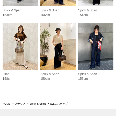
Spick & Span
Spick & Span
Spick & Span
153cm
166cm
154cm
Lilas
Spick & Span
Spick & Span
158cm
150cm
153cm
HOME
スナップ
Spick & Span
ayaのスナップ