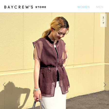
WOMEN
MEN
1
カ
7
Prev