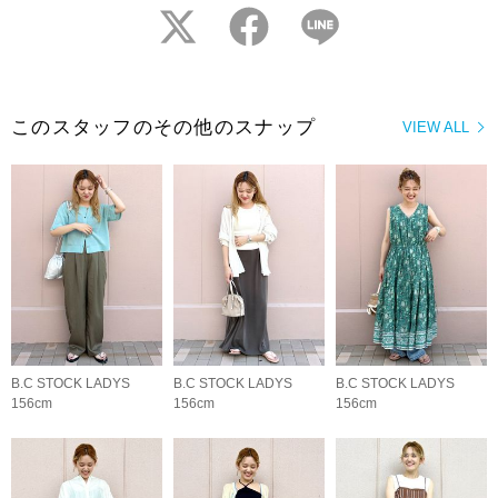
twitter
facebook
LINE
このスタッフのその他のスナップ
VIEW ALL
B.C STOCK LADYS
B.C STOCK LADYS
B.C STOCK LADYS
156cm
156cm
156cm