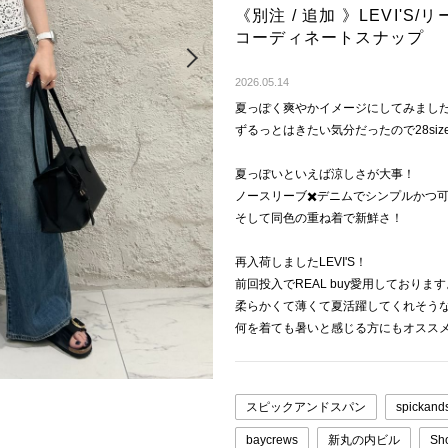
《別注 / 追加 》LEVI'S/リ
コーディネートスナップ
Next
2026.05.14
夏っぽく爽やかイメージにしてみまし
ずるっとはきたい気分だったので28si
夏っぽいといえば涼しさが大事！
ノースリーブ✖️デニムでシンプルかつ
そして同色の重ね着で新鮮さ！
再入荷しましたLEVI'S！
前回投入でREAL buy愛用しております
柔らかくて薄くて夏活躍してくれそう
何を着ても暑いと感じる方にもオスス
スピックアンドスパン
spickand
baycrews
新丸の内ビル
Sh