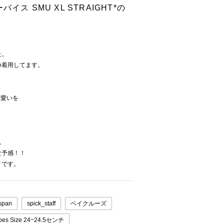
ーバイス SMU XL STRAIGHT*の
た。
ze着用してます。
可愛いを
。
な予感！！
メです。
span
spick_staff
ベイクルーズ
oes Size 24~24.5センチ