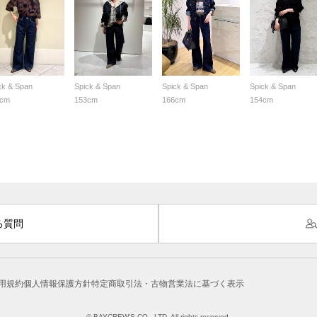
ck & Span
Spick & Span
Spick & Span
Spick & Span
3cm
153cm
166cm
154cm
る質問
用規約
個人情報保護方針
特定商取引法・古物営業法に基づく表示
© BAYCREW’S CO., LTD. All rights reserved.