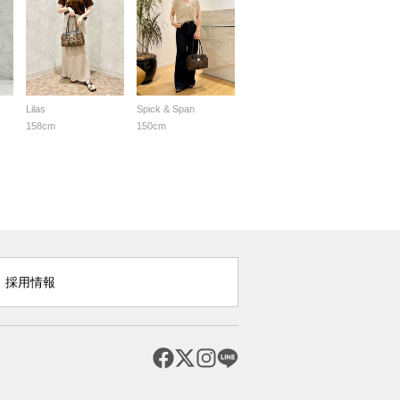
Lilas
Spick & Span
158cm
150cm
採用情報