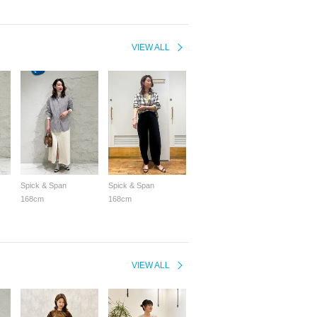
VIEW ALL
Spick & Span
Spick & Span
168cm
168cm
VIEW ALL