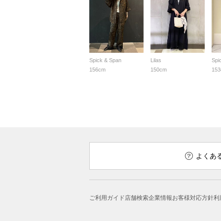
Spick & Span
Lilas
Spi
156cm
150cm
15
よくあ
ご利用ガイド
店舗検索
企業情報
お客様対応方針
利