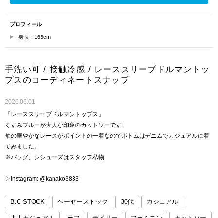
プロフィール
身長：163cm
手洗い可 / 接触冷感 / レーススリーブドルマントッ
プスのコーディネートスナップ
2026.06.01
『レーススリーブドルマントップス』
くすみブルーが大人な印象のカットソーです。
袖の華やかなレースがポイントの一着なのでボトムはデニムでカジュアルに着
てみました。
※バッグ、シシューズはスタッフ私物
▷Instagram: @kanako3833
B.C STOCK
ベーセーストック
30代
カジュアル
大人カジュアル
ラフ
デイリー
フェミニン
カットソー