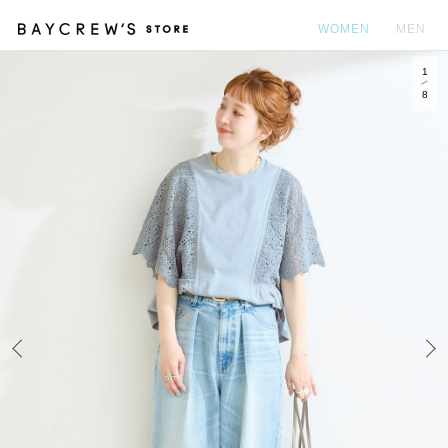
WOMEN
MEN
1
カ
8
Prev