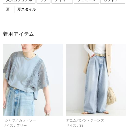
夏
夏スタイル
着用アイテム
Tシャツ／カットソー
デニムパンツ・ジーンズ
サイズ :
フリー
サイズ :
38