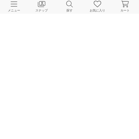
メニュー
スナップ
探す
お気に入り
カート
IENA
IENA
IENA
158cm
163cm
160cm
IENA
IENA
IENA
160cm
152cm
152cm
HOME
スナップ
IENA
endoのスナップ