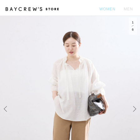
WOMEN
MEN
1
カ
6
Prev