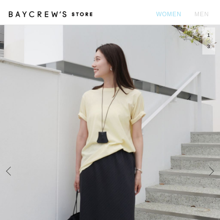
WOMEN
MEN
1
カ
3
Prev