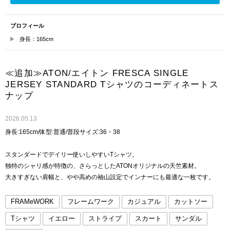
プロフィール
身長：165cm
≪追加≫ATON/エイトン FRESCA SINGLE
JERSEY STANDARD Tシャツのコーディネートス
ナップ
2026.05.13
身長:165cm/体型:普通/普段サイズ:36・38
スタンダードでデイリー使いしやすいTシャツ。
独特のシャリ感が特徴の、さらっとしたATONオリジナルの天竺素材。
大きすぎない肩幅と、やや高めの袖山設定でインナーにも最適な一枚です。
FRAMeWORK
フレームワーク
カジュアル
カットソー
Tシャツ
イエロー
ストライプ
スカート
サンダル