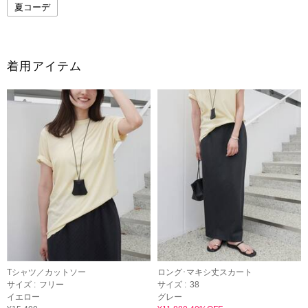
夏コーデ
着用アイテム
Tシャツ／カットソー
ロング･マキシ丈スカート
サイズ :
フリー
サイズ :
38
イエロー
グレー