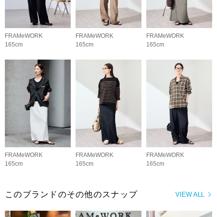
FRAMeWORK
FRAMeWORK
FRAMeWORK
165cm
165cm
165cm
FRAMeWORK
FRAMeWORK
FRAMeWORK
165cm
165cm
165cm
このブランドのその他のスナップ
VIEW ALL