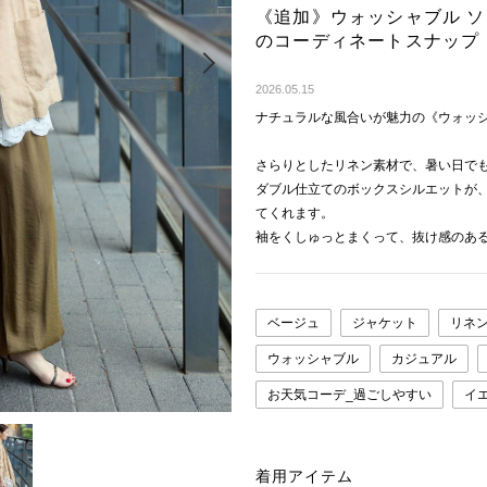
《追加》ウォッシャブル ソ
のコーディネートスナップ
Next
2026.05.15
ナチュラルな風合いが魅力の《ウォッシ
さらりとしたリネン素材で、暑い日で
ダブル仕立てのボックスシルエットが
てくれます。
袖をくしゅっとまくって、抜け感のあ
ベージュ
ジャケット
リネ
ウォッシャブル
カジュアル
お天気コーデ_過ごしやすい
イ
着用アイテム