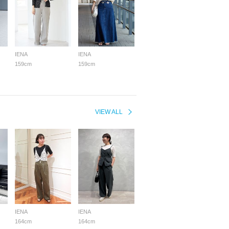
IENA
IENA
159cm
159cm
VIEW ALL
IENA
IENA
164cm
164cm