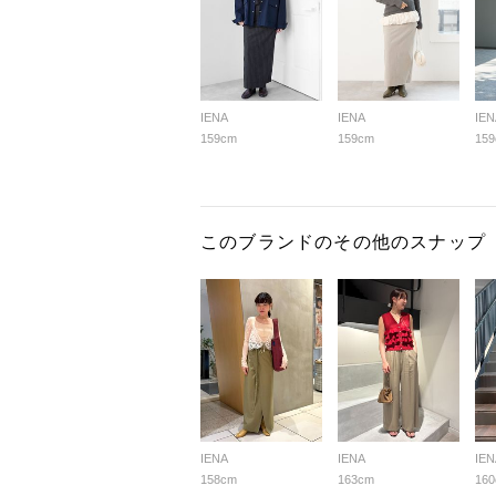
IENA
IENA
IEN
159cm
159cm
15
このブランドのその他のスナップ
IENA
IENA
IEN
158cm
163cm
16