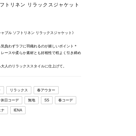
フトリネン リラックスジャケット
ャブル ソフトリネン リラックスジャケット》
も気負わずラフに羽織れるのが嬉しいポイント＊
、レースや柔らか素材とも好相性で程よく引き締め
る大人のリラックススタイルに仕上げて。
ン
リラックス
春アウター
休日コーデ
無地
SS
春コーデ
エナ
IENA