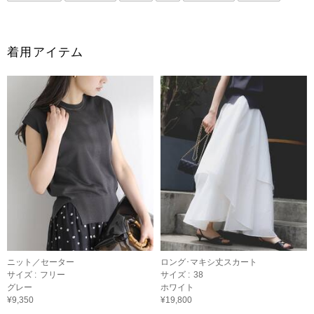
着用アイテム
ニット／セーター
ロング･マキシ丈スカート
サイズ :
フリー
サイズ :
38
グレー
ホワイト
¥9,350
¥19,800