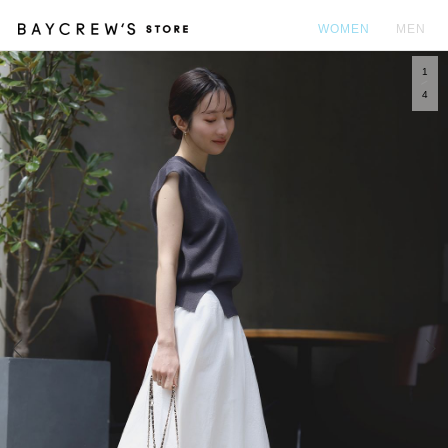
WOMEN
MEN
1
カ
4
Prev