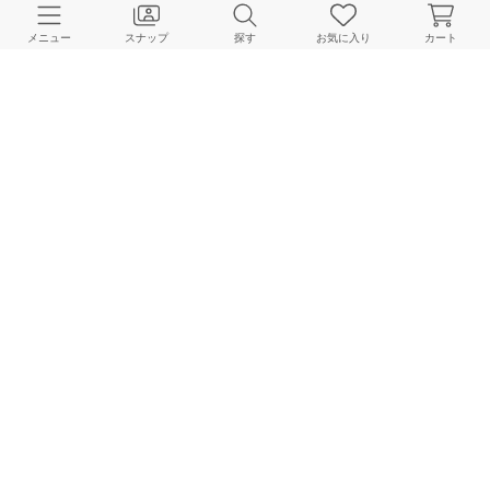
メニュー
スナップ
探す
お気に入り
カート
La Totalite
La Totalite
La Totalite
160cm
158cm
160cm
HOME
スナップ
La Totalite
La Totalite EC｜のスナップ
BAYCREW’S STORE 公式アプリ
パスワードレスでかんたんログイン