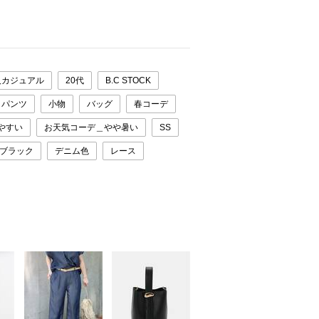
人カジュアル
20代
B.C STOCK
パンツ
小物
バッグ
春コーデ
やすい
お天気コーデ＿やや暑い
SS
ブラック
デニム色
レース