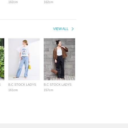
162cm
162cm
VIEW ALL
S
B.C STOCK LADYS
B.C STOCK LADYS
161cm
157cm