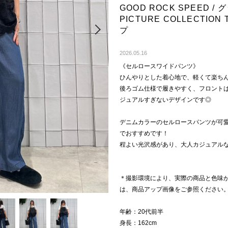
GOOD ROCK SPEED /
PICTURE COLLECTIO
Next
プ
2026.05.16
《セルロースワイドパンツ》
ひんやりとした着心地で、軽くて楽ち
後ろゴム仕様で履きやすく、フロント
ジュアルすぎないデザインです◎
デニムカラーのセルロースパンツが可
でおすすめです！
程よい光沢感があり、大人カジュアルな
＊撮影環境により、実際の商品と色味
は、商品アップ画像をご参照ください
年齢：20代前半
身長：162cm