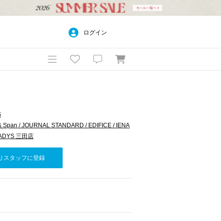
ログイン
S
& Span / JOURNAL STANDARD / EDIFICE / IENA
LADYS 三田店
りスタッフに登録