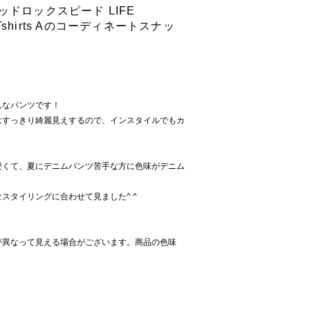
 グッドロックスピード LIFE
N Tshirts Aのコーディネートスナッ
んなパンツです！
はすっきり綺麗見えするので、インスタイルでもカ
愛くて、夏にデニムパンツ苦手な方に色味がデニム
スタイリングに合わせて見ました^ ^
が異なって見える場合がございます。商品の色味
。