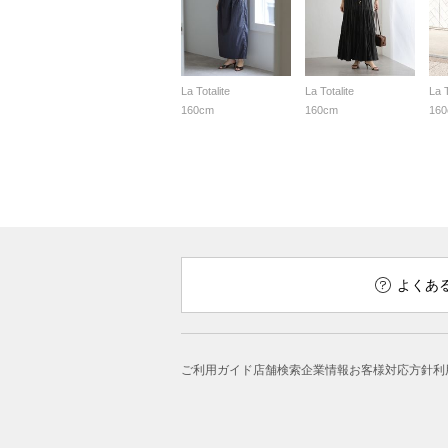
La Totalite
La Totalite
La T
160cm
160cm
16
よくあ
ご利用ガイド
店舗検索
企業情報
お客様対応方針
利