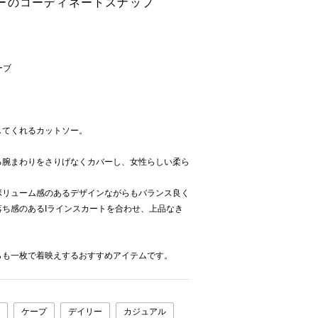
ーのコーディネートスナップ
ーブ
してくれるカットソー。
る腕まわりをさりげなくカバーし、女性らしい柔ら
ボリューム感のあるデザインながらもバランス良く
ち感のあるIラインスカートを合わせ、上品なき
らも一枚で着映えするおすすめアイテムです。
ケープ
デイリー
カジュアル