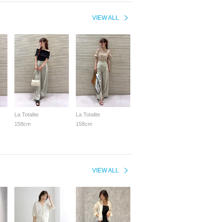
VIEW ALL
La Totalite
La Totalite
158cm
158cm
VIEW ALL