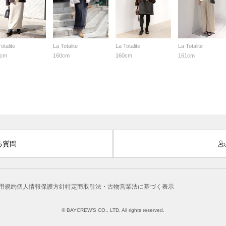
otalite
La Totalite
La Totalite
La Totalite
0cm
160cm
160cm
161cm
る質問
用規約
個人情報保護方針
特定商取引法・古物営業法に基づく表示
© BAYCREW’S CO., LTD. All rights reserved.