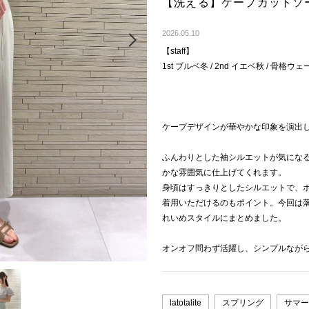
【洗える】ケープカットソ
Next
2026.05.10
【staff】
1st ブルベ冬 / 2nd イエベ秋 / 骨格ウェ
ケープデザインが華やかな印象を演出
ふんわりとした袖シルエットが気にな
かな雰囲気に仕上げてくれます。
身頃はすっきりとしたシルエットで、
着用いただけるのもポイント。今回は落
れいめスタイルにまとめました。
オンオフ問わず活躍し、シンプルなが
latotalite
スプリング
サマー