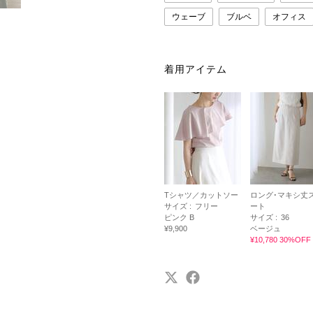
ウェーブ
ブルベ
オフィス
着用アイテム
Tシャツ／カットソー
ロング･マキシ丈
サイズ :
フリー
ート
ピンク B
サイズ :
36
¥9,900
ベージュ
¥10,780 30%OFF