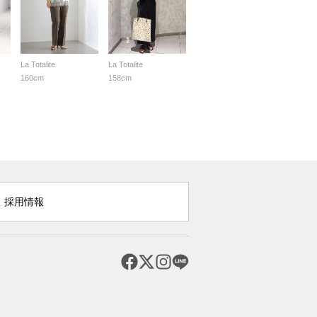
La Totalite
La Totalite
160cm
158cm
採用情報