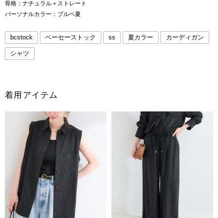
骨格：ナチュラル＋ストレート
パーソナルカラー：ブルベ夏
bcstock
ベーセーストック
ss
夏カラー
カーディガン
シャツ
着用アイテム