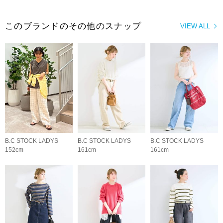
このブランドのその他のスナップ
VIEW ALL
B.C STOCK LADYS
B.C STOCK LADYS
B.C STOCK LADYS
152cm
161cm
161cm