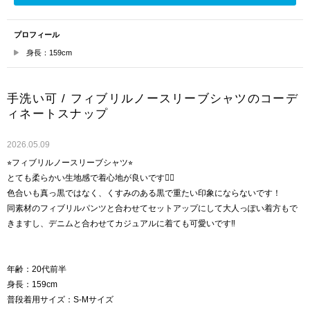
プロフィール
身長：159cm
手洗い可 / フィブリルノースリーブシャツのコーデ
ィネートスナップ
2026.05.09
⭐︎フィブリルノースリーブシャツ⭐︎
とても柔らかい生地感で着心地が良いです🙆‍♀️
色合いも真っ黒ではなく、くすみのある黒で重たい印象にならないです！
同素材のフィブリルパンツと合わせてセットアップにして大人っぽい着方もで
きますし、デニムと合わせてカジュアルに着ても可愛いです‼️
年齢：20代前半
身長：159cm
普段着用サイズ：S-Mサイズ