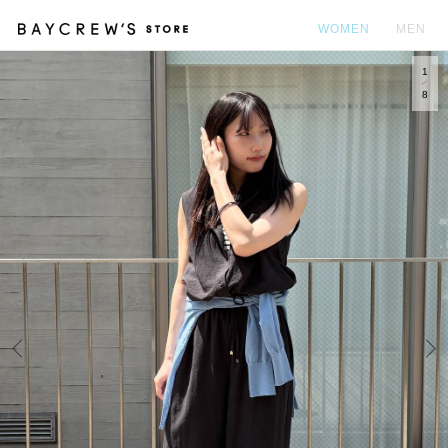
WOMEN
MEN
1
カ
8
Prev