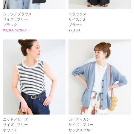
シャツ／ブラウス
スラックス
サイズ :
フリー
サイズ :
S
ブラック
ブラック
¥3,300 50%OFF
¥7,150
ニット／セーター
カーディガン
サイズ :
フリー
サイズ :
フリー
ホワイト
サックスブルー