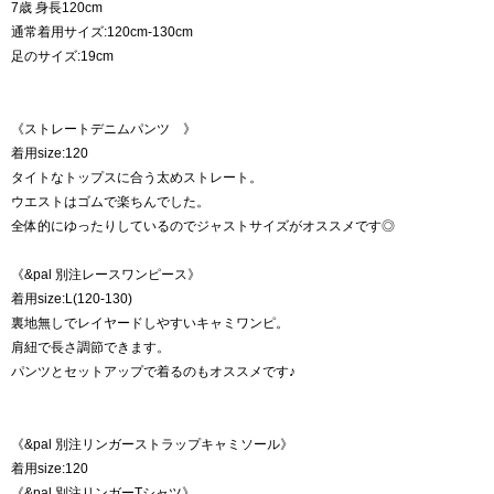
7歳 身長120cm
通常着用サイズ:120cm-130cm
足のサイズ:19cm
《ストレートデニムパンツ 》
着用size:120
タイトなトップスに合う太めストレート。
ウエストはゴムで楽ちんでした。
全体的にゆったりしているのでジャストサイズがオススメです◎
《&pal 別注レースワンピース》
着用size:L(120-130)
裏地無しでレイヤードしやすいキャミワンピ。
肩紐で長さ調節できます。
パンツとセットアップで着るのもオススメです♪
《&pal 別注リンガーストラップキャミソール》
着用size:120
《&pal 別注リンガーTシャツ》