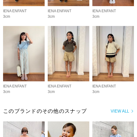
IENA ENFANT
IENA ENFANT
IENA ENFANT
3cm
3cm
3cm
IENA ENFANT
IENA ENFANT
IENA ENFANT
3cm
3cm
3cm
このブランドのその他のスナップ
VIEW ALL