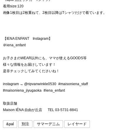
着用size:120
画像1枚目は2枚重ねて、2枚目以降はTシャツだけで着ています。
【IENA ENFANT Instagram】
＠iena_enfant
お子さまのWEAR以外にも、ママが使えるGOODS等
様々な情報をお届けしています！
是非チェックしてみてくださいね！
instagram → @ripvanwinkle0530 #maisoniena_staff
#maisoniena_jiyugaoka #iena_enfant
取扱店舗
Maison IÉNA 自由が丘店 TEL 03-5731-8841
&pal
別注
サマーデニム
レイヤード