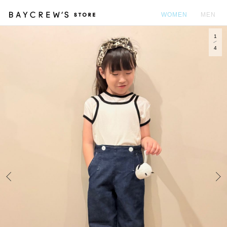
WOMEN
MEN
1
カ
4
Prev