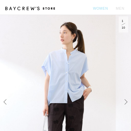
WOMEN
MEN
1
カ
10
Prev