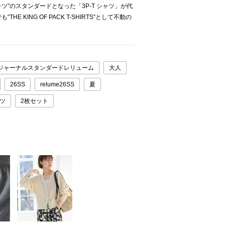
シャツ”のスタンダードとなった「3P-T シャツ」が代
 KING OF PACK T-SHIRTS”として不動の
ジャーナルスタンダードレリューム
大人
26SS
relume26SS
夏
ャツ
2枚セット