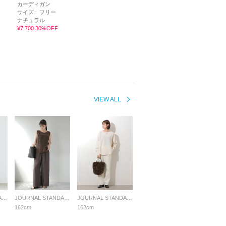
カーディガン
サイズ :
フリー
ナチュラル
¥7,700 30%OFF
VIEW ALL
JOURNAL STANDARD relume LADYS
JOURNAL STANDARD relume LADYS
JOURNAL STANDARD relume LADYS
162cm
162cm