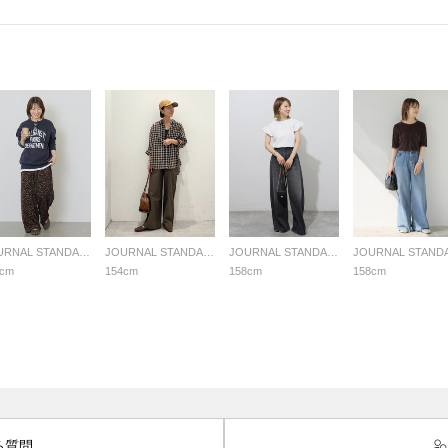
JOURNAL STANDARD relume LADYS
JOURNAL STANDARD relume LADYS
JOURNAL STANDARD relume LADYS
8cm
154cm
158cm
158cm
る質問