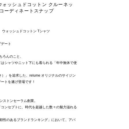
】別注 ウォッシュドコットン クルーネッ
のコーディネートスナップ
ンズ】ウォッシュドコットン Tシャツ
プデート
もちろんのこと、
てはシャツやニット下にも着られる「年中無休で使
さ）」を追求した、relume オリジナルのサイジン
デートを遂げ登場です！
ィンストンセーラム創業。
ドコンセプトに、時代を超越した数々の魅力溢れる
と信頼性のあるブランドランキング」において、アパ