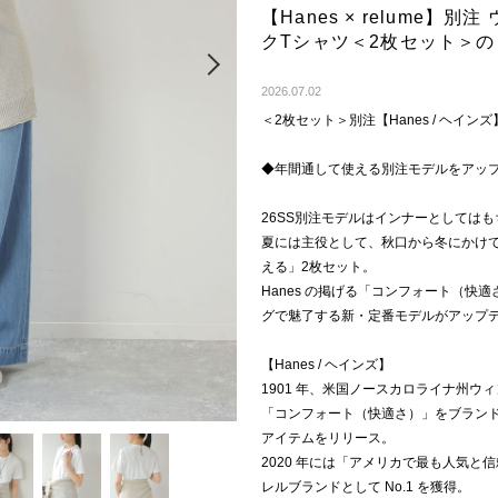
【Hanes × relume
クTシャツ＜2枚セット＞
Next
2026.07.02
＜2枚セット＞別注【Hanes / ヘイ
◆年間通して使える別注モデルをアッ
26SS別注モデルはインナーとしては
夏には主役として、秋口から冬にかけ
える」2枚セット。
Hanes の掲げる「コンフォート（快適
グで魅了する新・定番モデルがアップ
【Hanes / ヘインズ】
1901 年、米国ノースカロライナ州ウ
「コンフォート（快適さ）」をブラン
アイテムをリリース。
2020 年には「アメリカで最も人気
レルブランドとして No.1 を獲得。