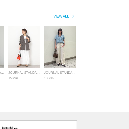
VIEW ALL
JOURNAL STANDARD relume LADYS
JOURNAL STANDARD relume LADYS
JOURNAL STANDARD relume LADYS
158cm
159cm
採用情報