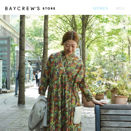
WOMEN
MEN
1
カ
4
Prev