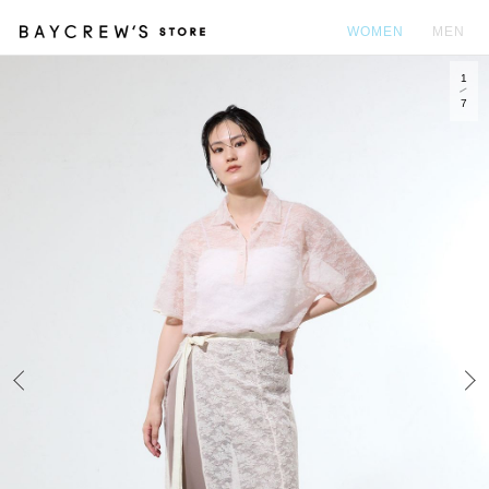
WOMEN
MEN
1
カ
7
Prev