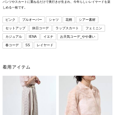
パンツやスカートに重ねるだけで奥行きが生まれ、今年らしいレイヤードを楽
しめる一枚です。
ピンク
プルオーバー
シャツ
花柄
シアー素材
セットアップ
休日コーデ
ラップスカート
フェミニン
カジュアル
IENA
イエナ
お天気コーデ_やや暑い
春コーデ
SS
レイヤード
着用アイテム