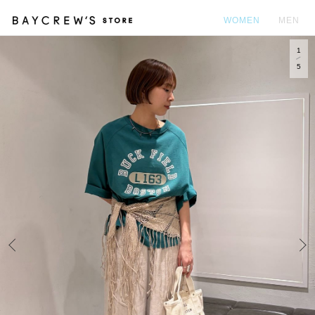
WOMEN
MEN
1
カ
5
Prev