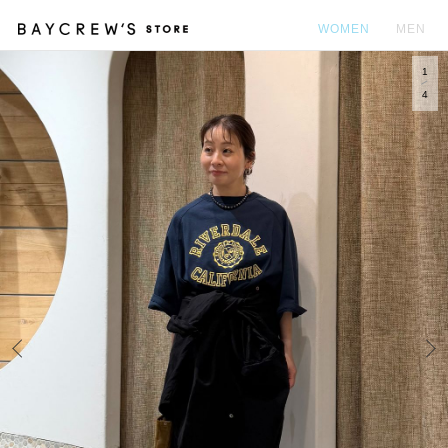
WOMEN
MEN
1
カ
4
Prev