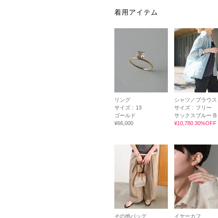
着用アイテム
リング
シャツ／ブラウス
サイズ :
13
サイズ :
フリー
ゴールド
サックスブルー B
¥66,000
¥10,780 30%OFF
その他バッグ
イヤーカフ