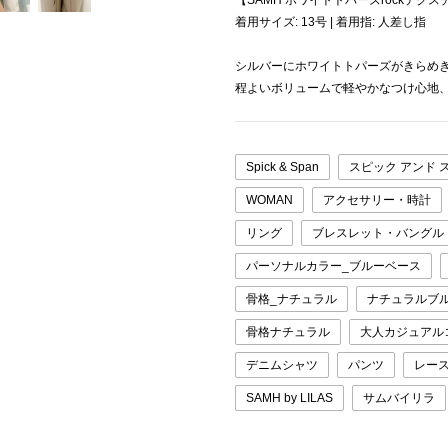
【SAMH ホワイトトパーズrockテク
着用サイズ: 13号 | 着用指: 人差し指
シルバーにホワイトトパーズがきらめ
程よいボリュームで軽やかなつけ心地
Spick & Span
スピック アンド 
WOMAN
アクセサリー・時計
リング
ブレスレット・バングル
パーソナルカラー_ブルーベース
骨格_ナチュラル
ナチュラルブ
骨格ナチュラル
大人カジュアル
デニムシャツ
パンツ
レー
SAMH by LILAS
サムバイリラ