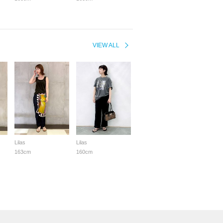
VIEW ALL
Lilas
Lilas
163cm
160cm