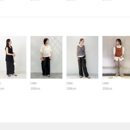
s
Lilas
Lilas
Lilas
3cm
160cm
158cm
150cm