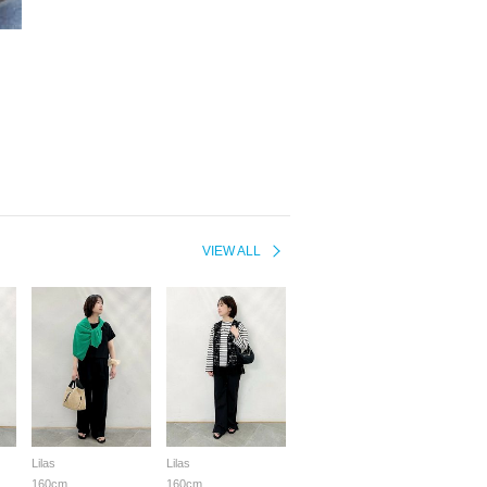
VIEW ALL
Lilas
Lilas
160cm
160cm