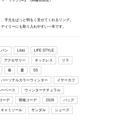
スチャーリングSV】《高輪店限定》
き、手元をぱっと明るく見せてくれるリング。
、デイリーにも取り入れやすい一本です。
スパン
Lilas
LIFE STYLE
アクセサリー
ネックレス
リラ
春
夏
SS
パーソナルカラーウィンター
イヤーカフ
ルーベース
ウィンターナチュラル
コーデ
骨格コーデ
2026
バッグ
スキャミソール
サンダル
シューズ