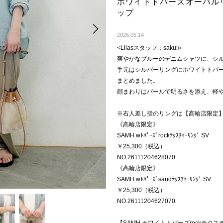
ホワイトトパーズオーバルリ
ップ
Next
2026.05.14
<Lilasスタッフ：saku≫
爽やかなブルーのデニムシャツに、シ
手元はシルバーリングにホワイトトパ
まとめました。
顔まわりはパールで明るさを添え、軽
※右人差し指のリングは【高輪店限定
《高輪店限定》
SAMH wﾄﾊﾟｰｽﾞrockﾃｸｽﾁｬｰﾘﾝｸﾞ SV
￥25,300（税込）
NO.26111204628070
《高輪店限定》
SAMH wﾄﾊﾟｰｽﾞsandﾃｸｽﾁｬｰﾘﾝｸﾞ SV
￥25,300（税込）
NO.26111204627070