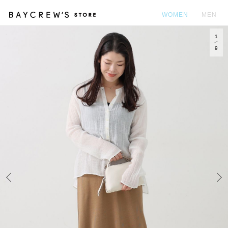
WOMEN
MEN
1
カ
9
Prev