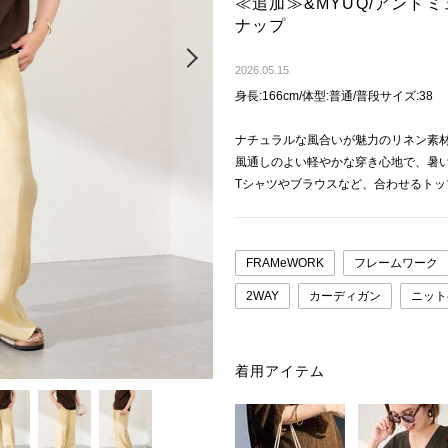
≪追加≫&MYUQ/アンドミ
ナップ
Next
2026.05.15
身長:166cm/体型:普通/普段サイズ:38
ナチュラルな風合いが魅力のリネン素
風通しのよい軽やかな穿き心地で、暑
Tシャツやブラウスなど、合わせるト
FRAMeWORK
フレームワーク
2WAY
カーディガン
ニット
着用アイテム