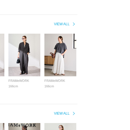
VIEW ALL
FRAMeWORK
FRAMeWORK
166cm
166cm
VIEW ALL