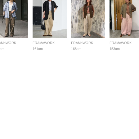
AMeWORK
FRAMeWORK
FRAMeWORK
FRAMeWORK
5cm
161cm
168cm
153cm
る質問
用規約
個人情報保護方針
特定商取引法・古物営業法に基づく表示