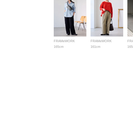
FRAMeWORK
FRAMeWORK
FR
165cm
161cm
16
よくあ
ご利用ガイド
店舗検索
企業情報
お客様対応方針
利