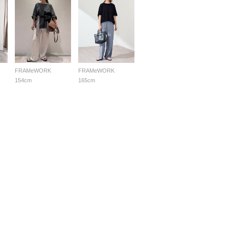
FRAMeWORK
FRAMeWORK
154cm
165cm
採用情報