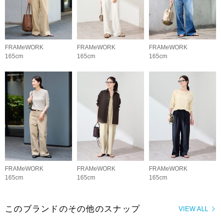
FRAMeWORK
FRAMeWORK
FRAMeWORK
165cm
165cm
165cm
FRAMeWORK
FRAMeWORK
FRAMeWORK
165cm
165cm
165cm
このブランドのその他のスナップ
VIEW ALL