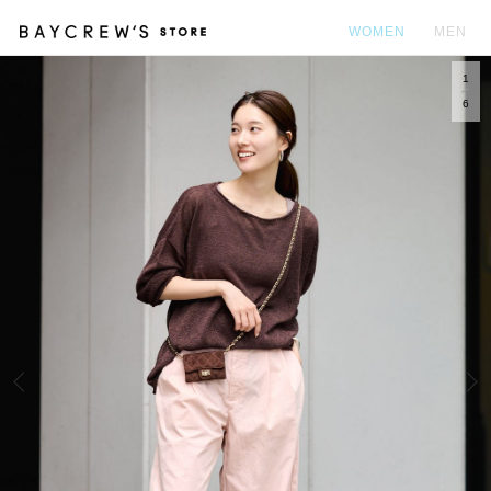
WOMEN
MEN
1
カ
6
Prev