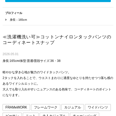
プロフィール
身長：165cm
≪洗濯機洗い可≫コットンナイロンタックパンツの
コーディネートスナップ
2026.05.01
身長:165cm/体型:普通/普段サイズ:36・38
軽やかな穿き心地が魅力のワイドタックパンツ。
2タックを入れることで、ウエストまわりに適度なゆとりを持たせつつ落ち感の
あるワイドシルエットに。
大人でも取り入れやすいニュアンスのある色味で、コーディネートのポイント
になります。
FRAMeWORK
フレームワーク
カジュアル
ワイドパンツ
ビーサン
ニット
大人カジュアル
チェーンバッグ