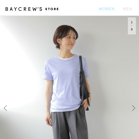
WOMEN
MEN
1
カ
6
Prev