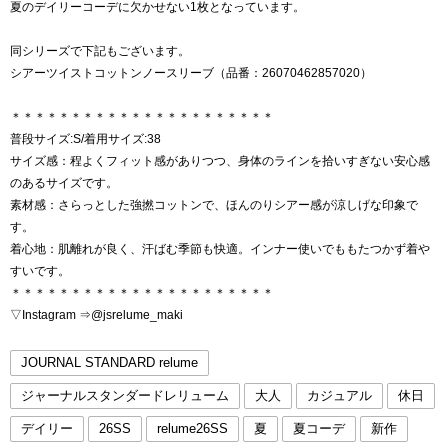
夏のデイリーコーデに欠かせない1枚となっています。
同シリーズで下記もございます。
シアーツイストコットンノースリーブ（品番：26070462857020）
＊＊＊＊＊＊＊＊＊＊＊＊＊＊＊＊＊＊＊＊＊＊
普段サイズ:S/着用サイズ:38
サイズ感：程よくフィット感がありつつ、身体のラインを拾いすぎない安心感
のあるサイズです。
素材感：さらっとした強撚コットンで、ほんのりシアー感が涼しげな印象で
す。
着心地：肌離れが良く、汗ばむ季節も快適。インナー使いでももたつかず着や
すいです。
＊＊＊＊＊＊＊＊＊＊＊＊＊＊＊＊＊＊＊＊＊＊
▽Instagram ⇒@jsrelume_maki
JOURNAL STANDARD relume
ジャーナルスタンダードレリューム
大人
カジュアル
休日
デイリー
26SS
relume26SS
夏
夏コーデ
新作