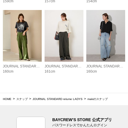
159cm
157cm
154cm
JOURNAL STANDARD relume LADYS
JOURNAL STANDARD relume LADYS
JOURNAL STANDARD relume LADYS
160cm
161cm
160cm
HOME
スナップ
JOURNAL STANDARD relume LADYS
makiのスナップ
BAYCREW’S STORE 公式アプリ
パスワードレスでかんたんログイン