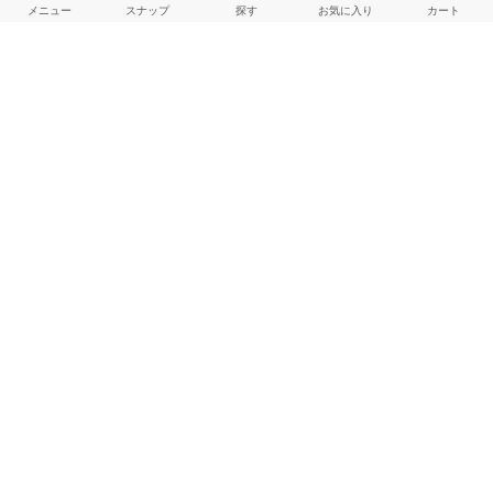
メニュー
スナップ
探す
お気に入り
カート
よくある質問
ご利用ガイド
店舗検索
採用情報
お客様対応方針
利用規約
企業情報
個人情報保護方針
特定商取引法に基づく表記
FOLLOW US