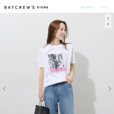
WOMEN
MEN
1
カ
6
Prev