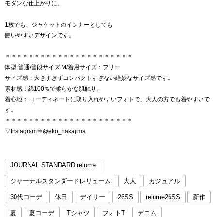
モダンな仕上がりに。
1枚でも、ジャケットのインナーとしても
使いやすいデザインです。
＊＊＊＊＊＊＊＊＊＊＊＊＊＊＊＊＊＊＊＊＊＊
体型:普通/普段サイズ:M/着用サイズ：フリー
サイズ感：大きすぎずコンパクトすぎない絶妙なサイズ感です。
素材感：綿100％で柔らかな肌触り。
着心地： コーディネートに取り入れやすいフォトで、大人の方でも着やすいで
す。
＊＊＊＊＊＊＊＊＊＊＊＊＊＊＊＊＊＊＊＊＊＊
▽Instagram⇒@eko_nakajima
JOURNAL STANDARD relume
ジャーナルスタンダードレリューム
大人
カジュアル
30代コーデ
休日
デイリー
26SS
relume26SS
新作
夏
夏コーデ
Tシャツ
フォトT
デニム