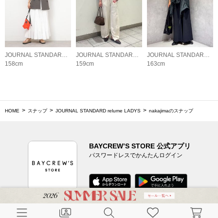
JOURNAL STANDARD relume LADYS
JOURNAL STANDARD relume LADYS
JOURNAL STANDARD relume LADYS
158cm
159cm
163cm
HOME
スナップ
JOURNAL STANDARD relume LADYS
nakajimaのスナップ
BAYCREW’S STORE 公式アプリ
パスワードレスでかんたんログイン
CUSTOMER SERVICE