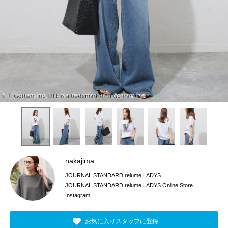
nakajima
JOURNAL STANDARD relume LADYS
JOURNAL STANDARD relume LADYS Online Store
Instagram
お気に入りスタッフに登録