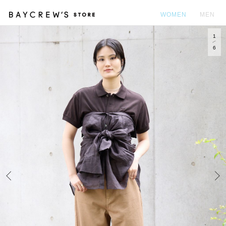
WOMEN
MEN
1
カ
6
Prev