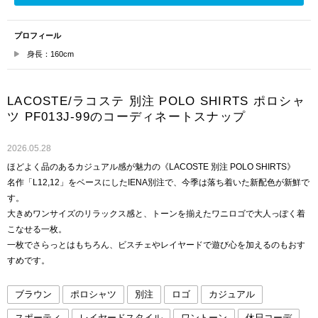
プロフィール
身長：160cm
LACOSTE/ラコステ 別注 POLO SHIRTS ポロシャ
ツ PF013J-99のコーディネートスナップ
2026.05.28
ほどよく品のあるカジュアル感が魅力の《LACOSTE 別注 POLO SHIRTS》
名作「L12,12」をベースにしたIENA別注で、今季は落ち着いた新配色が新鮮で
す。
大きめワンサイズのリラックス感と、トーンを揃えたワニロゴで大人っぽく着
こなせる一枚。
一枚でさらっとはもちろん、ビスチェやレイヤードで遊び心を加えるのもおす
すめです。
ブラウン
ポロシャツ
別注
ロゴ
カジュアル
スポーティ
レイヤードスタイル
ワントーン
休日コーデ