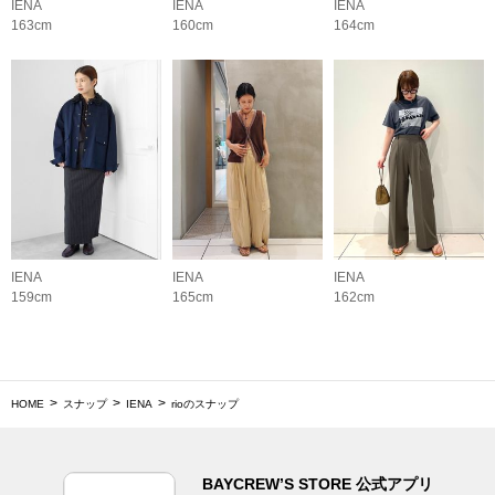
IENA
IENA
IENA
163cm
160cm
164cm
IENA
IENA
IENA
159cm
165cm
162cm
HOME
スナップ
IENA
rioのスナップ
BAYCREW’S STORE 公式アプリ