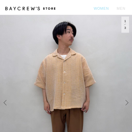
WOMEN
MEN
1
カ
3
Prev