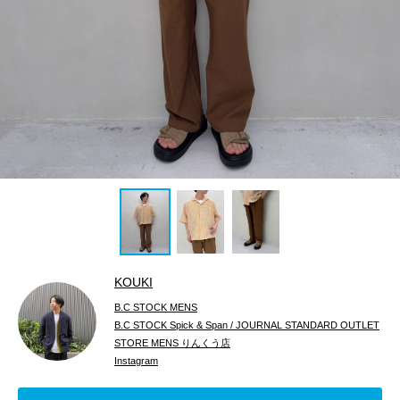
KOUKI
B.C STOCK MENS
B.C STOCK Spick & Span / JOURNAL STANDARD OUTLET
STORE MENS りんくう店
Instagram