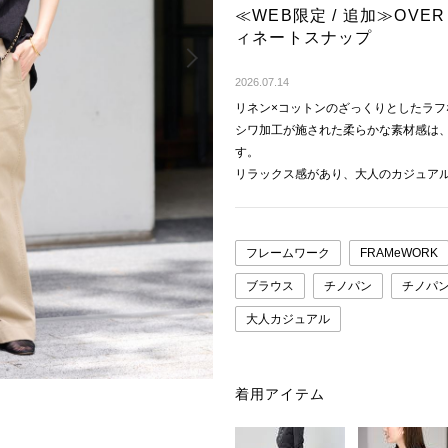
≪WEB限定 / 追加≫OVER 
ィネートスナップ
Next
2026.07.14
リネン×コットンのざっくりとしたラ
シワ加工が施された柔らかな素材感は
す。
リラックス感があり、大人のカジュア
フレームワーク
FRAMeWORK
ブラウス
チノパン
チノパ
大人カジュアル
着用アイテム