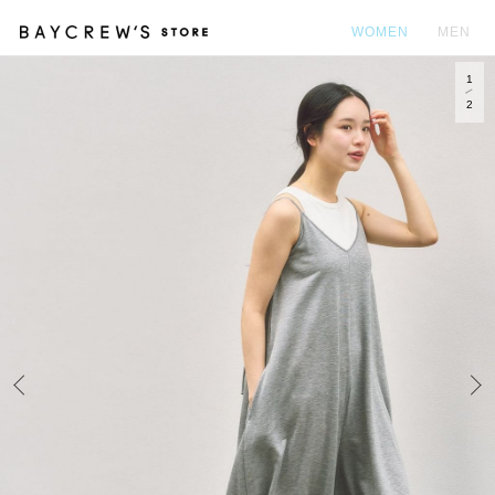
WOMEN
MEN
1
カ
2
Prev