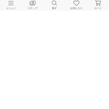
メニュー
スナップ
探す
お気に入り
カート
NOBLE
NOBLE
NOBLE
159cm
164cm
155cm
NOBLE
NOBLE
NOBLE
155cm
163cm
160cm
HOME
スナップ
NOBLE
ayanoのスナップ