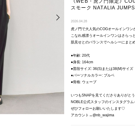
《WEB・虎ノ門限定》COG T
スモーク NATALIA JU
Next
2026.04.28
虎ノ門で大人気のCOGオールインワン
こなれ感漂うオールインワンはさらっ
肌見せとのバランスでヘルシーにまと
●年齢: 20代
●身長: 164cm
●普段サイズ: 36(S)または38(M)サイズ
●パーソナルカラー: ブルベ
●骨格: ウェーブ
いつもSNAPを見てくださりありがとう
NOBLE公式スタッフのインスタグラ
ぜひフォローお願いいたします♡
アカウント→@nb_wajima