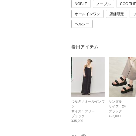
NOBLE
ノーブル
COG TH
オールインワン
店舗限定
ヘルシー
着用アイテム
つなぎ／オールインワ
サンダル
ン
サイズ :
24
サイズ :
フリー
ブラック
ブラック
¥22,000
¥35,200