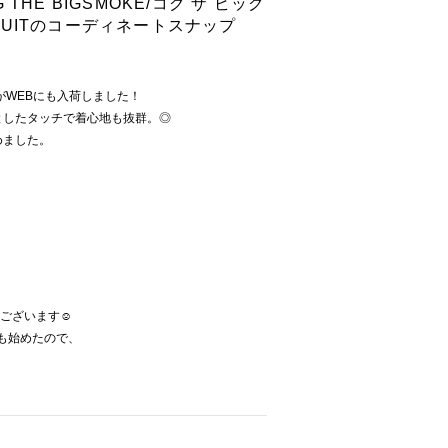
HE BIGSMOKE/コグ ザ ビッグ
MPSUITのコーディネートスナップ
がWEBにも入荷しました！
としたタッチで着心地も抜群。◎
めました。
ございます☺︎
ムも始めたので、