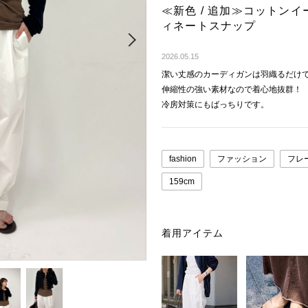
≪新色 / 追加≫コットン
ィネートスナップ
Next
2026.05.15
潔い丈感のカーディガンは羽織るだけ
伸縮性の強い素材なので着心地抜群！
冷房対策にもばっちりです。
fashion
ファッション
フレ
159cm
着用アイテム