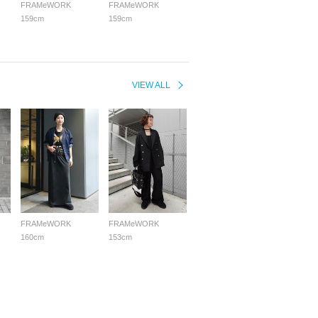
FRAMeWORK
FRAMeWORK
159cm
159cm
VIEW ALL
FRAMeWORK
FRAMeWORK
160cm
153cm